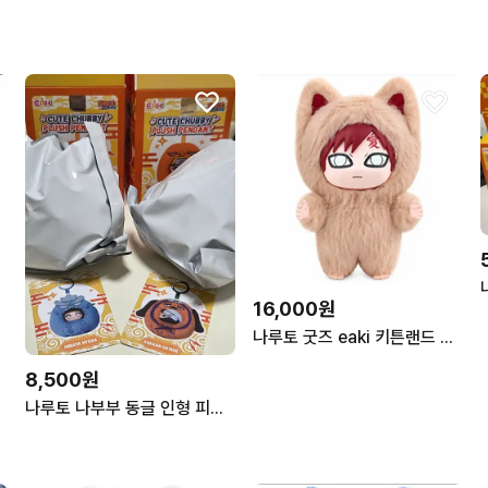
16,000원
나루토 굿즈 eaki 키튼랜드 가아라 나부부3탄 피규어인형 누이키링
8,500원
나루토 나부부 동글 인형 피규어 (히나타,카카시) 일괄