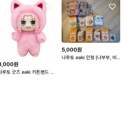
5,000원
나루토 eaki 인형 (나부부, 비스트, 동글이)
8,000원
나루토 굿즈 eaki 키튼랜드 사쿠라 나부부3탄 피규어인형 누이키링