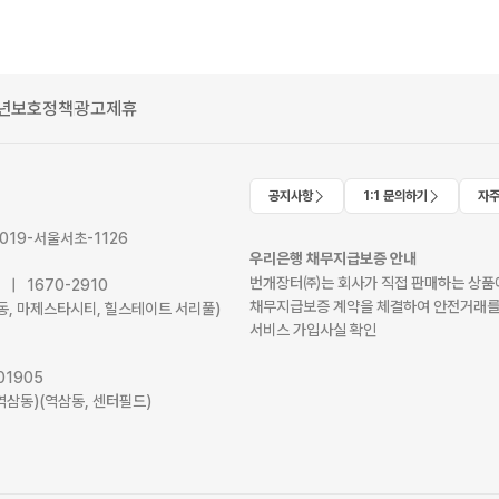
년보호정책
광고제휴
공지사항
1:1 문의하기
자주
2019-서울서초-1126
우리은행 채무지급보증 안내
번개장터㈜는 회사가 직접 판매하는 상품에
41 | 1670-2910
채무지급보증 계약을 체결하여 안전거래를
서초동, 마제스타시티, 힐스테이트 서리풀)
서비스 가입사실 확인
01905
역삼동)(역삼동, 센터필드)