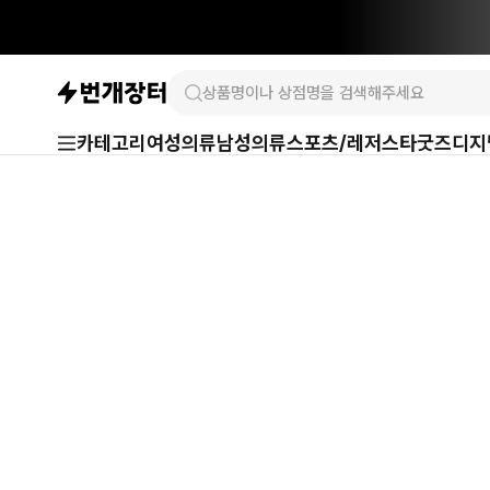
카테고리
여성의류
남성의류
스포츠/레저
스타굿즈
디지