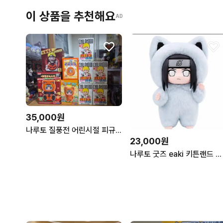
이 상품을 추천해요
AD
35,000원
나루토 질풍전 어린시절 피규어,나부부,키튼랜드 인형 등
23,000원
나루토 굿즈 eaki 키튼랜드 네지 나부부3탄 피규어인형 누이키링