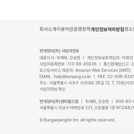
회사소개
이용약관
운영정책
청소
개인정보처리방침
번개장터(주) 사업자정보
대표이사 : 최재화, 강승현 | 개인정보보호책임자 : 박병성
사업자등록번호 : 113-86-45836 | 통신판매업신고 : 
호스팅서비스 제공자 : Amazon Web Services (AWS)
EMAIL : help@bunjang.co.kr | FAX : 02-598-82
주소 : 서울특별시 서초구 서초대로 38길 12, 7, 10층(
사업자정보 확인
번개장터(주)센터필드점
| 최재화, 강승현 | 808-85-
서울특별시 강남구 테헤란로 231, 쇼핑몰동 1층 W124호(
Ⓒ Bungaejangter Inc. all rights reserved.