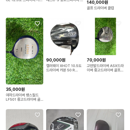
140,000원
L 702...
프클럽
골프 드라이버 클럽
90,000원
70,000원
캘러웨이 XHOT 10.5도
고반발드라이버 ASX드라
드라이버 카본 50 R
이버 중고드라이버 골프클
70260708...
럽
35,000원
여자드라이버 랭스필드
LF501 중고드라이버 골
프클럽