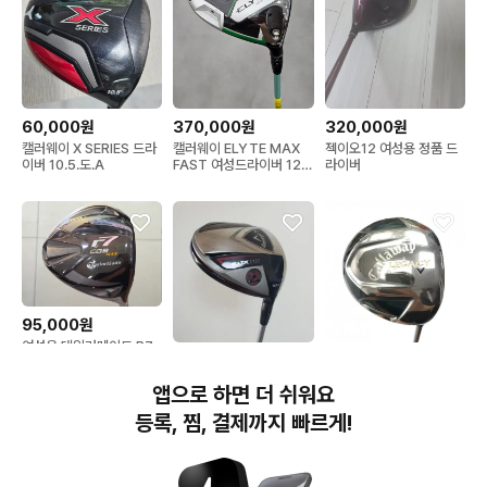
60,000원
370,000원
320,000원
캘러웨이 X SERIES 드라
캘러웨이 ELYTE MAX
젝이오12 여성용 정품 드
이버 10.5.도.A
FAST 여성드라이버 12도
라이버
L(시타채)
95,000원
여성용 테일러메이드 R7
90,000원
70,000원
CGB MAX 드라이버 HT
고반발 강도 L
캘러웨이 레이저 핏 드라
캘러웨이 레가시 9.5도 드
앱으로 하면 더 쉬워요
이버 10.5도 SR 골프채
라이버 카본 S
골프클럽
7026061208573
등록, 찜, 결제까지 빠르게!