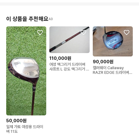
이 상품을 추천해요
AD
110,000원
90,000원
여성 맥그리거 드라이버
캘러웨이 Callaway
샤프트 L 강도 맥그리거 코
RAZR EDGE 드라이버
리아 정품
골프채
50,000원
일제 가토 여성용 드라이
버 11도