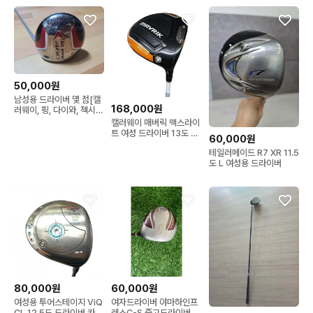
50,000원
남성용 드라이버 몇 점[캘
168,000원
러웨이, 핑, 다이와, 젝시오
외]
캘러웨이 매버릭 맥스라이
트 여성 드라이버 13도 L
60,000원
(MJ73)
테일러메이드 R7 XR 11.5
도 L 여성용 드라이버
80,000원
60,000원
여성용 투어스테이지 ViQ
여자드라이버 야마하인프
CL 12.5도 드라이버 카본
레스C-S 중고드라이버 골