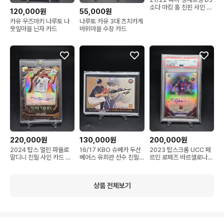
소다 마킹 홈 친핀 사인 유
120,000원
55,000원
니폼
카유 우즈마키 나루토 나
나루토 카유 3대 츠치카게
뭇잎마을 닌자 카드
바위마을 수장 카드
220,000원
130,000원
200,000원
2024 탑스 멀린 파올로
16/17 KBO 슈베카 두산
2023 탑스크롬 UCC 페
말디니 친필 사인 카드 AC
베어스 유희관 선수 친필
르민 로페즈 바르셀로나
밀란 이탈리아 오토
사인 카드 오토
루키 친필 사인 오토
상품 전체보기