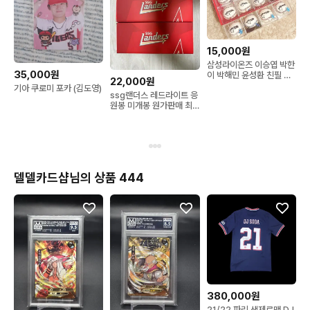
15,000원
삼성라이온즈 이승엽 박한
35,000원
이 박해민 윤성환 친필 싸
22,000원
인볼
기아 쿠로미 포카 (김도영)
ssg랜더스 레드라이트 응
원봉 미개봉 원가판매 최
정 김광현 정준재 조형우
유니폼 키링
델델카드샵님의 상품 444
380,000원
21/22 파리 생제르맹 DJ