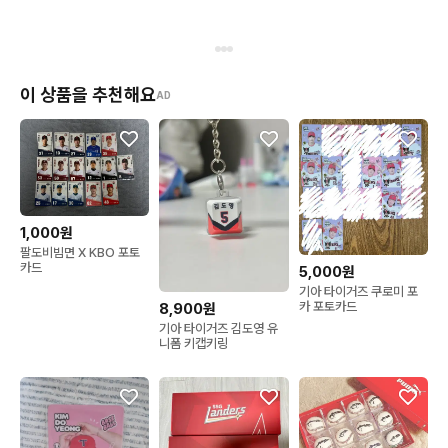
이 상품을 추천해요
AD
1,000원
팔도비빔면 X KBO 포토
카드
5,000원
기아 타이거즈 쿠로미 포
카 포토카드
8,900원
기아 타이거즈 김도영 유
니폼 키캡키링