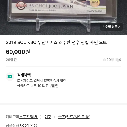
비슷한 상품
2019 SCC KBO 두산베어스 최주환 선수 친필 사인 오토
60,000
원
28일 전
30
1
0
결제혜택
토스페이로 결제시 5천원 즉시 할인
삼성카드 링크 10% 청구할인
카테고리
스포츠/레저
〉
야구
〉
굿즈(카드/사인볼 등)
상품상태
사용감 없음