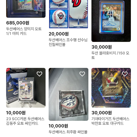
685,000원
두산베어스 양의지 오토
1/1 마피 카드
20,000원
두산베어스 조수행 선수님
친필싸인볼
30,000원
두산 블라호비치 /150 오
토
10,000원
30,000원
23 SCC카본 두산베어스
기아타이거즈 두산베어스
김동주 오토 싸인카드
박찬호 오토 야구카드
10,000원
두산베어스 최주환 싸인볼