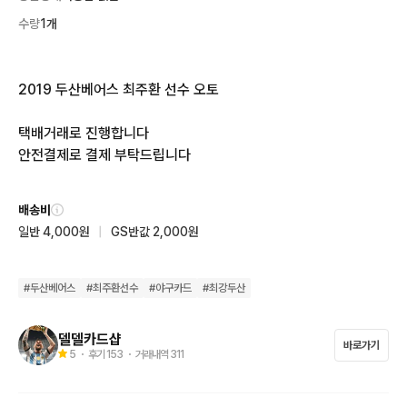
수량
1개
2019 두산베어스 최주환 선수 오토

택배거래로 진행합니다 

안전결제로 결제 부탁드립니다
배송비
일반 4,000원
|
GS반값 2,000원
#
두산베어스
#
최주환선수
#
야구카드
#
최강두산
델델카드샵
바로가기
5
・ 후기
153
・ 거래내역
311