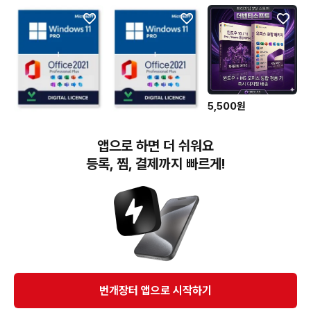
5,500원
MS오피스2024 2021
5,500원
5,500원
2019 365 윈도우 엑셀
[즉시응답] MS오피스
[즉시응답] MS오피스
워드 정품키 제품
앱으로 하면 더 쉬워요
2024 2021 2019 365
2024 2021 2019 365
윈도우 엑셀 워드
윈도우 엑셀 워드
등록, 찜, 결제까지 빠르게!
번개장터(주) 사업자정보, 이용약관 및 기타 법적고지
번개장터㈜는 통신판매중개자이며, 통신판매의 당사자가 아닙니다. 전자상거래 등에서의
소비자보호에 관한 법률 등 관련 법령 및 번개장터㈜의 약관에 따라 상품, 상품정보, 거래에 관한 책임은
개별 판매자에게 귀속하고, 번개장터㈜는 원칙적으로 회원간 거래에 대하여 책임을 지지 않습니다.
다만, 번개장터㈜가 직접 판매하는 상품에 대한 책임은 번개장터㈜에게 귀속합니다.
Ⓒ Bungaejangter Inc. all rights reserved.
번개장터 앱으로 시작하기