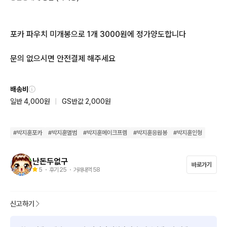
포카 파우치 미개봉으로 1개 3000원에 정가양도합니다

문의 없으시면 안전결제 해주세요
배송비
일반 4,000원
|
GS반값 2,000원
#
박지훈포카
#
박지훈앨범
#
박지훈메이크프렘
#
박지훈응원봉
#
박지훈인형
난돈두없구
바로가기
5
・ 후기
25
・ 거래내역
58
신고하기