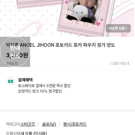
비슷한 상품
박지훈 ANGEL JIHOON 포토카드 포카 파우치 정가 양도
판매

3,200
원
완료
28일 전
23
0
1
결제혜택
토스페이로 결제시 5천원 즉시 할인
삼성카드 링크 10% 청구할인
카테고리
스타굿즈
〉
솔로(남)
〉
팬시/포토카드
상품상태
새 상품 (미사용)