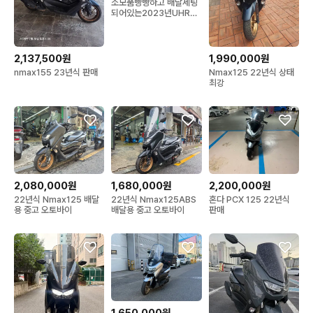
소모품빵빵하고 배달세팅
되어있는2023년UHR
125 ABS팝니다
2,137,500원
1,990,000원
nmax155 23년식 판매
Nmax125 22년식 상태
최강
2,080,000원
1,680,000원
2,200,000원
22년식 Nmax125 배달
22년식 Nmax125ABS
혼다 PCX 125 22년식
용 중고 오토바이
배달용 중고 오토바이
판매
1,650,000원