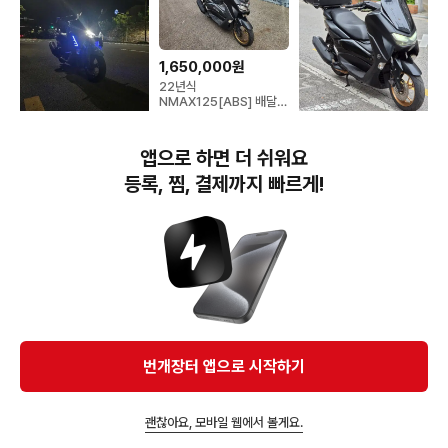
1,650,000원
22년식
NMAX125[ABS] 배달셋
팅 급처해요[시동영상]
1,800,000원
1,500,000원
앱으로 하면 더 쉬워요
Nmax125 상태굿
nmax125 블랙 6만키로
등록, 찜, 결제까지 빠르게!
번개장터(주) 사업자정보, 이용약관 및 기타 법적고지
번개장터㈜는 통신판매중개자이며, 통신판매의 당사자가 아닙니다. 전자상거래 등에서의
소비자보호에 관한 법률 등 관련 법령 및 번개장터㈜의 약관에 따라 상품, 상품정보, 거래에 관한 책임은
개별 판매자에게 귀속하고, 번개장터㈜는 원칙적으로 회원간 거래에 대하여 책임을 지지 않습니다.
다만, 번개장터㈜가 직접 판매하는 상품에 대한 책임은 번개장터㈜에게 귀속합니다.
Ⓒ Bungaejangter Inc. all rights reserved.
번개장터 앱으로 시작하기
APP 다운로드
괜찮아요, 모바일 웹에서 볼게요.