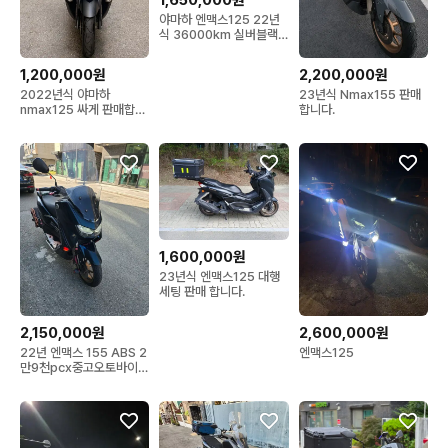
야마하 엔맥스125 22년
식 36000km 실버블랙
판매
1,200,000원
2,200,000원
2022년식 야마하
23년식 Nmax155 판매
nmax125 싸게 판매합니
합니다.
다
1,600,000원
23년식 엔맥스125 대행
세팅 판매 합니다.
2,150,000원
2,600,000원
22년 엔맥스 155 ABS 2
엔맥스125
만9천pcx중고오토바이스
쿠터advvs크루심