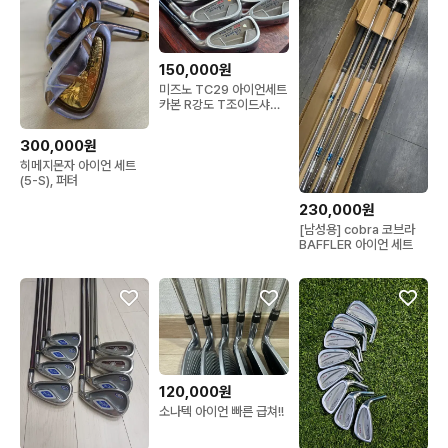
150,000원
미즈노 TC29 아이언세트
카본 R강도 T조이드샤프
트피팅 7개구성 커버없
300,000원
히메지몬자 아이언 세트
(5-S), 퍼텨
230,000원
[남성용] cobra 코브라
BAFFLER 아이언 세트
120,000원
소나텍 아이언 빠른 급쳐!!