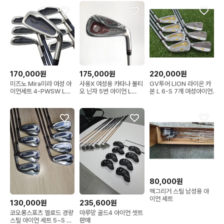
170,000원
175,000원
220,000원
미즈노 Mira미라 여성 아
사용X 여성용 카타나 볼티
GV투어 LION 라이온 카
이언세트 4-PWSW L
오 닌자 5번 아이언 L
본 L 6-S 7개 여성아이언.
(MJ27)
202206300...
80,000원
맥그리거 스틸 남성용 아
이언 세트
130,000원
235,600원
코오롱스포츠 엘로드 경량
마루망 골드4 아이언 셋트
스틸 아이언 세트 5~S 8
판매