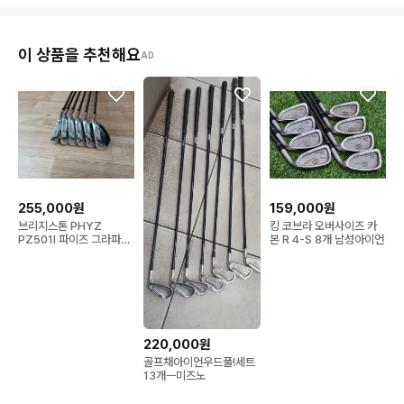
이 상품을 추천해요
AD
255,000원
159,000원
브리지스톤 PHYZ
킹 코브라 오버사이즈 카
PZ501I 파이즈 그라파이
본 R 4-S 8개 남성아이언
트 아이언세트
220,000원
골프채아이언우드풀!세트
13개ㅡ미즈노