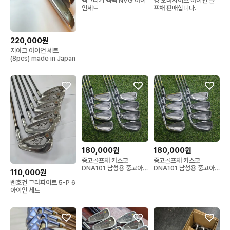
맥그리거 맥텍 NVG 아이
킹 오버사이즈 아이언 골
언세트
프채 판매합니다.
220,000원
지아크 아이언 세트
(8pcs) made in Japan
180,000원
180,000원
중고골프채 카스코
중고골프채 카스코
DNA101 남성용 중고아
DNA101 남성용 중고아
110,000원
이언세트
이언세트
벤호건 그라파이트 5-P 6
아이언 세트