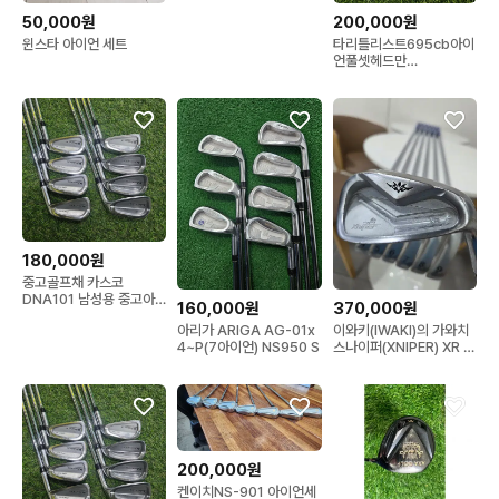
50,000원
200,000원
윈스타 아이언 세트
타리틀리스트695cb아이
언풀셋헤드만
(3/4/5/6/7/8/9/P)8개
의헤드만
180,000원
중고골프채 카스코
DNA101 남성용 중고아
160,000원
370,000원
이언세트
아리가 ARIGA AG-01x
이와키(IWAKI)의 가와치
4~P(7아이언) NS950 S
스나이퍼(XNIPER) XR 아
이언 세트
200,000원
켄이치NS-901 아이언세