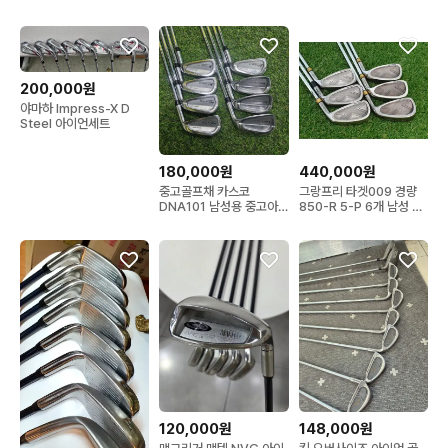
개
200,000원
야마하 Impress-X D
Steel 아이언세트
180,000원
440,000원
중고골프채 카스코
그랑프리 타겟009 경량
DNA101 남성용 중고아
850-R 5-P 6개 남성 아
이언세트
이언정품
120,000원
148,000원