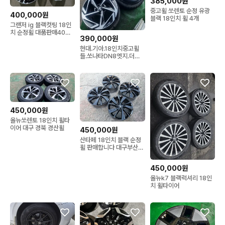
385,000원
중고휠 쏘렌토 순정 유광
400,000원
블랙 18인치 휠 4개
그랜저 ig 블랙컷팅 18인
치 순정휠 대품판매40만
390,000원
원
현대.기아.18인치중고휠
들.쏘나타DN8엣지.더뉴
그랜져.iG.k7.G80.RG3.
블랙유광도장.임판휠
450,000원
올뉴쏘렌토 18인치 휠타
이어 대구 경북 경산휠
450,000원
산타페 18인치 블랙 순정
휠 판매합니다 대구부산경
남포항울산경산
450,000원
올뉴k7 블랙럭셔리 18인
치 휠타이어