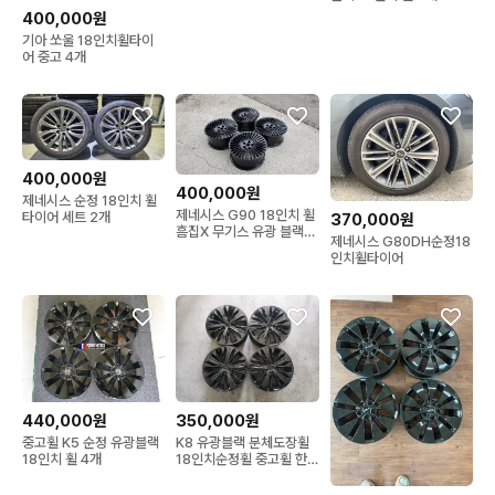
400,000원
기아 쏘울 18인치휠타이
어 중고 4개
400,000원
400,000원
제네시스 순정 18인치 휠
제네시스 G90 18인치 휠
타이어 세트 2개
370,000원
흠집X 무기스 유광 블랙휠
제네시스 G80DH순정18
4개 일괄판매
인치휠타이어
440,000원
350,000원
중고휠 K5 순정 유광블랙
K8 유광블랙 분체도장휠
18인치 휠 4개
18인치순정휠 중고휠 한
대분