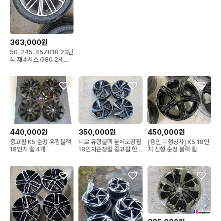
대분
363,000원
50-245-45ZR18 23년
식 제네시스 G80 2세대
순정알휠
440,000원
350,000원
450,000원
중고휠 K5 순정 유광블랙
니로 유광블랙 분체도장휠
[용인 미형상사] K5 18인
18인치 휠 4개
18인치순정휠 중고휠 한
치 신형 순정 블랙 휠
대분