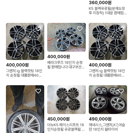
360,000원
K5 블랙유광휠(분체도장
후 미장착) 1대분 판매합니
다.현대기아차 장착 가능
합니다. 기존휠 대품주시
고 1대분 장착비 포함 36
만원입니다타이어 조합 가
능합니다.
400,000원
베라크루즈 18인치 순정
400,000원
400,000원
휠 판매합니다 대구부산경
그랜저 ig 블랙컷팅 18인
그랜저 ig 블랙컷팅 18인
남포항울산경산
치 순정휠 대품판매40만
치 순정휠 대품판매40만
원
원
450,000원
490,000원
더뉴K5 페이스리프트 18
제네시스,그랜저,K7,아슬
인치순정휠 유광블랙휠 한
란 18인치 휠타이어