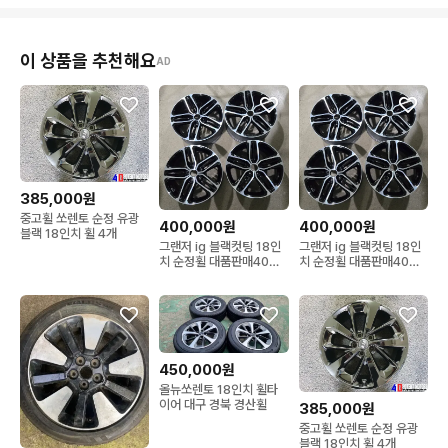
이 상품을 추천해요
AD
385,000원
중고휠 쏘렌토 순정 유광
400,000원
400,000원
블랙 18인치 휠 4개
그랜저 ig 블랙컷팅 18인
그랜저 ig 블랙컷팅 18인
치 순정휠 대품판매40만
치 순정휠 대품판매40만
원
원
450,000원
올뉴쏘렌토 18인치 휠타
이어 대구 경북 경산휠
385,000원
중고휠 쏘렌토 순정 유광
블랙 18인치 휠 4개