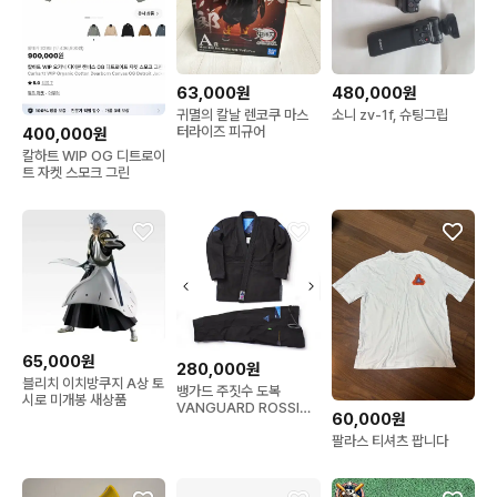
63,000원
480,000원
귀멸의 칼날 렌코쿠 마스
소니 zv-1f, 슈팅그립
터라이즈 피규어
400,000원
칼하트 WIP OG 디트로이
트 자켓 스모크 그린
65,000원
280,000원
블리치 이치방쿠지 A상 토
뱅가드 주짓수 도복
시로 미개봉 새상품
VANGUARD ROSSINI
60,000원
블랙 a3
팔라스 티셔츠 팝니다