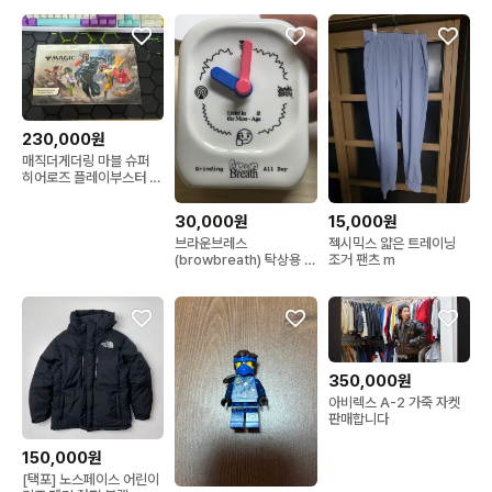
230,000원
매직더게더링 마블 슈퍼
히어로즈 플레이부스터 박
스
30,000원
15,000원
브라운브레스
젝시믹스 얇은 트레이닝
(browbreath) 탁상용 시
조거 팬츠 m
계
350,000원
아비렉스 A-2 가죽 자켓
판매합니다
150,000원
[택포] 노스페이스 어린이