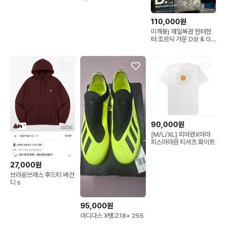
스티커 세트 J 상
완전 새제품들 판매합니
다!
110,000원
미개봉) 제일복권 헌터헌
터 조르딕 가문 D상 & G
상 키르아 세트
90,000원
[M/L/XL] 피마원X마마
피스마마원 티셔츠 화이트
27,000원
브라운브레스 후드티 버건
디 s
95,000원
아디다스 X탱고18+ 255