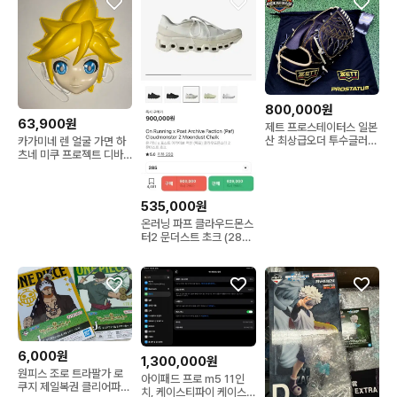
800,000원
63,900원
제트 프로스테이터스 일본
산 최상급오더 투수글러브
카가미네 렌 얼굴 가면 하
12.2인치 인치업
츠네 미쿠 프로젝트 디바
프디바 보컬로이드 프세카
535,000원
온러닝 파프 클라우드몬스
터2 문더스트 초크 (285)
(극미중고)
6,000원
1,300,000원
원피스 조로 트라팔가 로
아이패드 프로 m5 11인
쿠지 제일복권 클리어파일
치, 케이스티파이 케이스