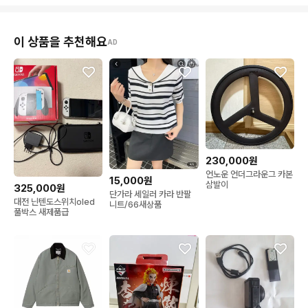
이 상품을 추천해요
AD
230,000원
언노운 언더그라운그 카본
15,000원
삼발이
325,000원
단가라 세일러 카라 반팔
대전 닌텐도스위치oled
니트/66새상품
풀박스 새제품급