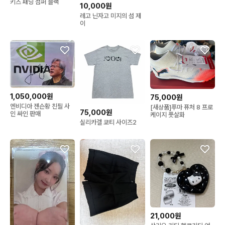
키즈 패딩 점퍼 블랙
10,000원
레고 닌자고 미지의 섬 제
이
1,050,000원
75,000원
엔비디아 젠슨황 친필 사
[새상품]푸마 퓨처 8 프로
75,000원
인 싸인 판매
케이지 풋살화
실리카겔 쿄티 사이즈2
21,000원