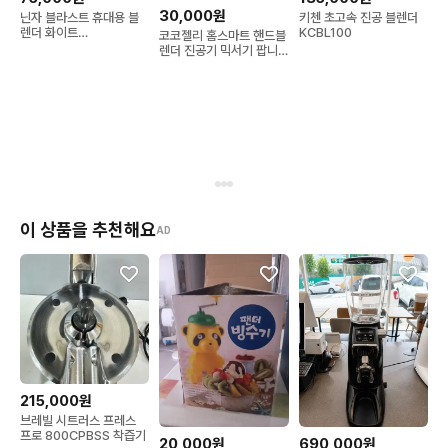
30,000원
닌자 블라스트 휴대용 블
키첸 초고속 진공 블렌더
렌더 화이트
KCBL100
코코젤리 홈스마트 핸드블
BC100KRWH
렌더 진공기 믹서기 팝니
다
이 상품을 추천해요
AD
215,000원
브레빌 시트러스 프레스
프로 800CPBSS 착즙기
20,000원
690,000원