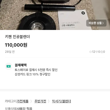
비슷한 상품
키첸 진공블렌더
110,000
원
28일 전
12
0
0
결제혜택
토스페이로 결제시 5천원 즉시 할인
삼성카드 링크 10% 청구할인
카테고리
가전제품
〉
주방가전
〉
믹서기/블렌더
상품상태
사용감 적음