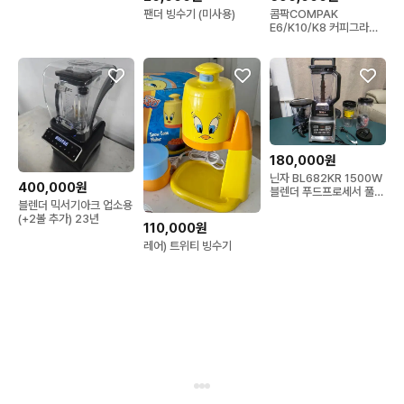
팬더 빙수기 (미사용)
콤팍COMPAK
E6/K10/K8 커피그라인
더
180,000원
닌자 BL682KR 1500W
400,000원
블렌더 푸드프로세서 풀세
트 / 사용 1회
블렌더 믹서기아크 업소용
(+2볼 추가) 23년
110,000원
레어) 트위티 빙수기