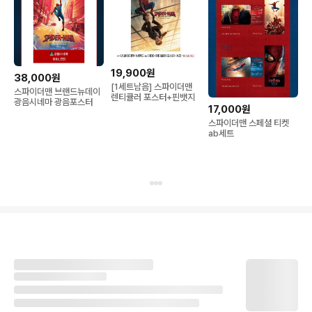
19,900원
38,000원
[1세트남음] 스파이더맨
스파이더맨 브랜드뉴데이
렌티큘러 포스터+핀뱃지
광음시네마 광음포스터
17,000원
스파이더맨 스페셜 티켓
ab세트