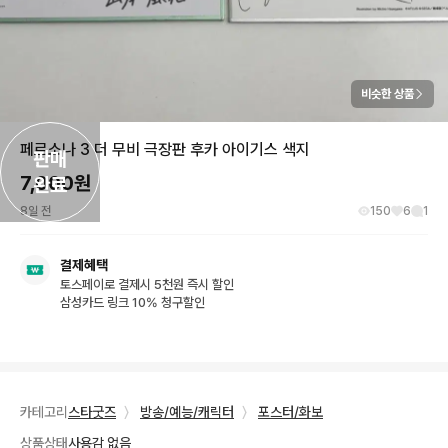
비슷한 상품
페르소나 3 더 무비 극장판 후카 아이기스 색지
판매

7,000
원
완료
8일 전
150
6
1
결제혜택
토스페이로 결제시 5천원 즉시 할인
삼성카드 링크 10% 청구할인
카테고리
스타굿즈
〉
방송/예능/캐릭터
〉
포스터/화보
상품상태
사용감 없음