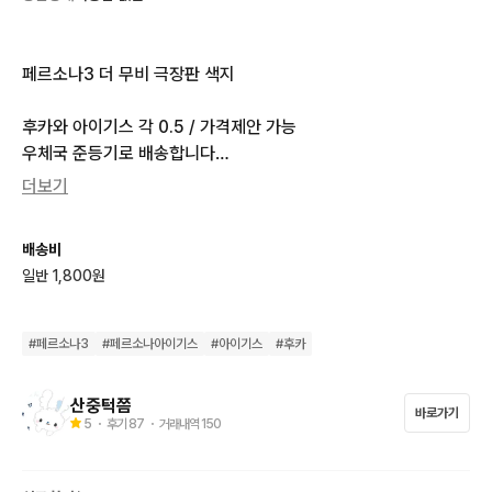
페르소나3 더 무비 극장판 색지

후카와 아이기스 각 0.5 / 가격제안 가능

우체국 준등기로 배송합니다

일괄은 0.7
더보기
배송비
일반 1,800원
#
페르소나3
#
페르소나아이기스
#
아이기스
#
후카
산중턱쯤
바로가기
5
・ 후기
87
・ 거래내역
150