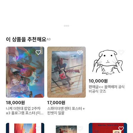
이 상품을 추천해요
AD
10,000원
판매글<< 블랙배저 공식
비공식 굿즈
18,000원
17,000원
니케 더현대 팝업 2주차
스파이더맨 렌티 포스터 +
a3 홀로그램 포스터 (미개
핀뱃지 일괄
봉) + 쇼핑백