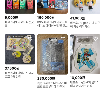
9,000원
160,000원
41,000원
페르소나3 리로드 티켓굿
PS5 페르소나3 리로드 아
페르소나3 gcc 미니 피규
즈
이기스 에디션 한정판 판
어 키링 아이기스
매합니다
37,500원
페르소나3 아이기스 공식
굿즈 4종 일괄
16,000원
280,000원
페르소나 q2 쿠지 클리어
특전O 페르소나3 유키 마
태그 아이기스 키링
코토 코토부키야 피규어