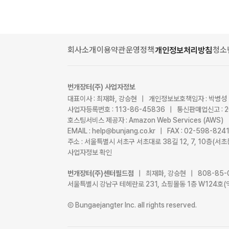
회사소개
이용약관
운영정책
청소
개인정보처리방침
번개장터(주) 사업자정보
대표이사 : 최재화, 강승현 | 개인정보보호책임자 : 박병성
사업자등록번호 : 113-86-45836 | 통신판매업신고 : 
호스팅서비스 제공자 : Amazon Web Services (AWS)
EMAIL : help@bunjang.co.kr | FAX : 02-598-82
주소 : 서울특별시 서초구 서초대로 38길 12, 7, 10층(
사업자정보 확인
번개장터(주)센터필드점
| 최재화, 강승현 | 808-85-
서울특별시 강남구 테헤란로 231, 쇼핑몰동 1층 W124호(
Ⓒ Bungaejangter Inc. all rights reserved.