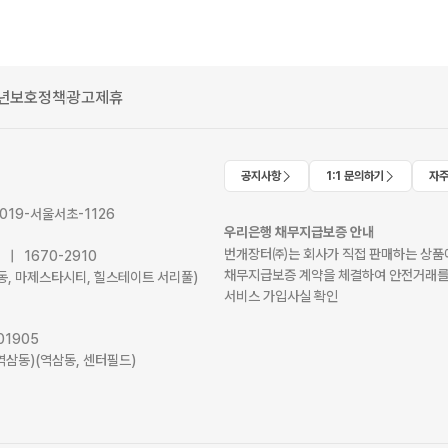
년보호정책
광고제휴
공지사항
1:1 문의하기
자주
2019-서울서초-1126
우리은행 채무지급보증 안내
번개장터㈜는 회사가 직접 판매하는 상품에
41 | 1670-2910
채무지급보증 계약을 체결하여 안전거래를
서초동, 마제스타시티, 힐스테이트 서리풀)
서비스 가입사실 확인
01905
역삼동)(역삼동, 센터필드)