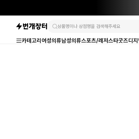
카테고리
여성의류
남성의류
스포츠/레저
스타굿즈
디지