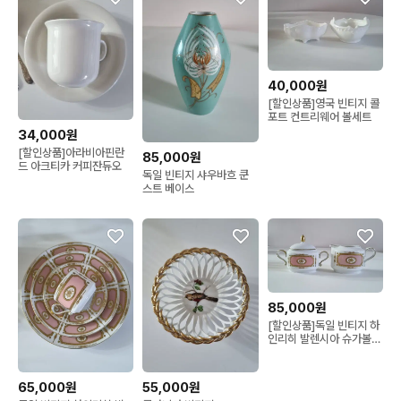
40,000원
[할인상품]영국 빈티지 콜
포트 컨트리웨어 볼세트
34,000원
[할인상품]아라비아핀란
85,000원
드 아크티카 커피잔듀오
독일 빈티지 샤우바흐 쿤
스트 베이스
85,000원
[할인상품]독일 빈티지 하
인리히 발렌시아 슈가볼과
크리머세트
65,000원
55,000원