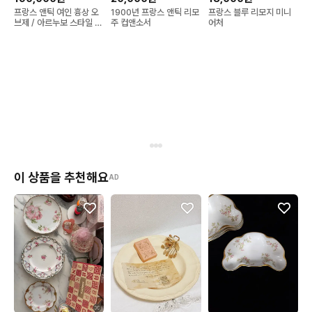
프랑스 앤틱 여인 흉상 오
1900년 프랑스 앤틱 리모
프랑스 블루 리모지 미니
브제 / 아르누보 스타일 조
주 컵앤소서
어처
각상 / 인테리어 소품
이 상품을 추천해요
AD