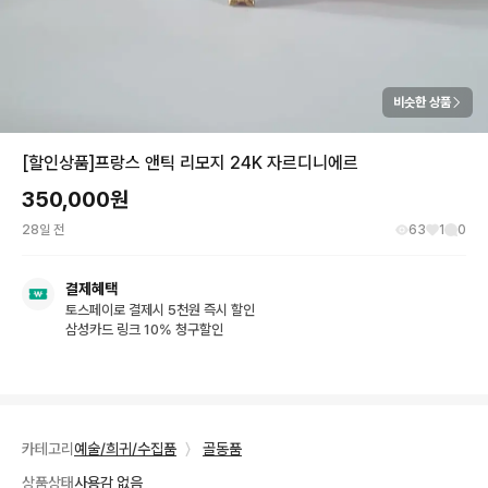
비슷한 상품
[할인상품]프랑스 앤틱 리모지 24K 자르디니에르
350,000
원
28일 전
63
1
0
결제혜택
토스페이로 결제시 5천원 즉시 할인
삼성카드 링크 10% 청구할인
카테고리
예술/희귀/수집품
〉
골동품
상품상태
사용감 없음