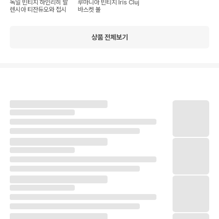
독일 빈티지 하인리히 발
루마니아 빈티지 Iris Cluj
렌시아 티잔듀오와 접시
바스켓 볼
상품 전체보기