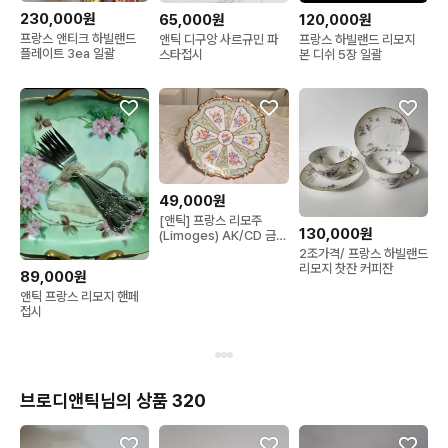
230,000원
65,000원
120,000원
프랑스 앤티크 하빌랜드
앤틱 디구앙 사르규민 파
프랑스 하빌랜드 리모지
플레이트 3ea 일괄
스타접시
본 디쉬 5장 일괄
49,000원
[앤틱] 프랑스 리모주
130,000원
(Limoges) AK/CD 금장
디저트 접시 (17.5cm)
2조가격/ 프랑스 하빌랜드
리모지 찻잔 커피잔
89,000원
앤틱 프랑스 리모지 핸페
접시
브로디앤틱님의 상품 320