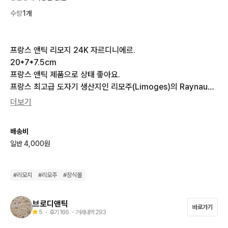
수량
1개
프랑스 앤틱 리모지 24K 자르디니에르.

20*7*7.5cm

프랑스 앤틱 제품으로 상태 좋아요.

프랑스 최고급 도자기 생산지인 리모주(Limoges)의 Raynaud
 공방에서 제작된 정통 앤틱 자르디니에르(장식 볼)입니다.

더보기
버건디에 24K 금장 장식과 핸드페인팅이 화려하고 품격을 높여주
며 손잡이와 굽이 있어

배송비
희소성이 있는 고가의 장식볼 입니다.
일반 4,000원
#
리모지
#
리모주
#
장식볼
브로디앤틱
바로가기
5
・ 후기
166
・ 거래내역
293