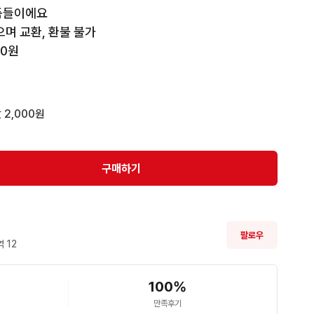
품들이에요

며 교환, 환불 불가

00원
 2,000원
구매하기
팔로우
 
12
100
%
만족후기