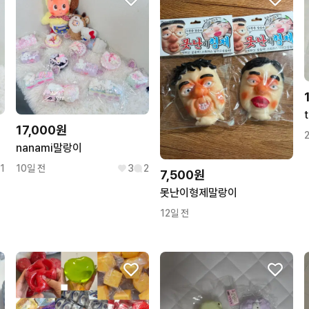
17,000원
nanami말랑이
1
10일 전
3
2
7,500원
못난이형제말랑이
12일 전