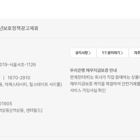
년보호정책
광고제휴
공지사항
1:1 문의하기
자주
2019-서울서초-1126
우리은행 채무지급보증 안내
번개장터㈜는 회사가 직접 판매하는 상품에
41 | 1670-2910
채무지급보증 계약을 체결하여 안전거래를
서초동, 마제스타시티, 힐스테이트 서리풀)
서비스 가입사실 확인
01905
역삼동)(역삼동, 센터필드)