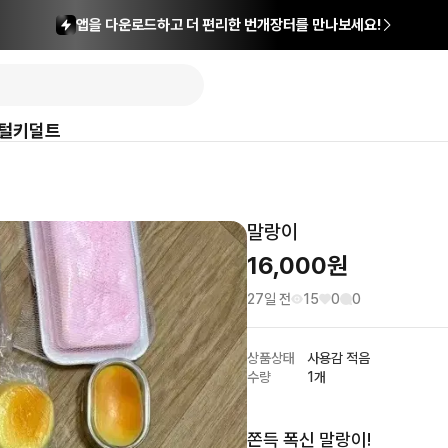
앱을 다운로드하고 더 편리한 번개장터를 만나보세요!
털
키덜트
말랑이
16,000
원
27일 전
15
0
0
상품상태
사용감 적음
수량
1개
쫀득 폭신 말랑이!
