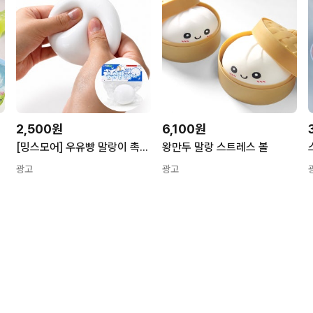
2,500원
6,100원
)
[밍스모어] 우유빵 말랑이 촉촉 쫀득 말랑 촉감 장난감 스트레스볼 14세 이상
왕만두 말랑 스트레스 볼
광고
광고