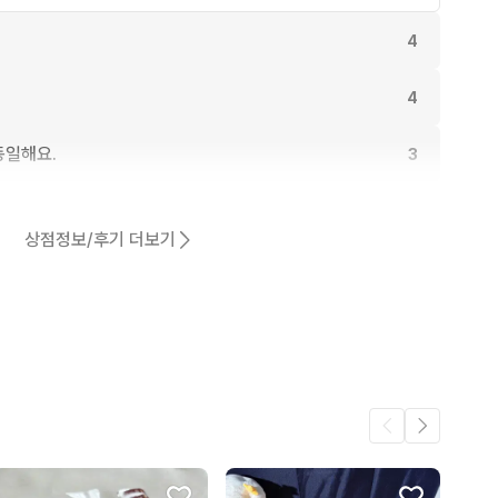
4
4
동일해요.
3
3
상점정보/후기 더보기
어요.
2
2
2
.
1
1