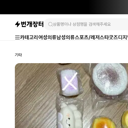
카테고리
여성의류
남성의류
스포츠/레저
스타굿즈
디지
기타