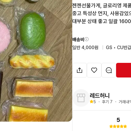
젠젠선물가게, 글로리영 제
중고 특성상 먼지, 사용감있으
대부분 상태 좋고 일괄 160
배송비
일반 4,000원
  |  
GS • CU반값
레드허니
5
・
후기 
7
・
거래내역
5