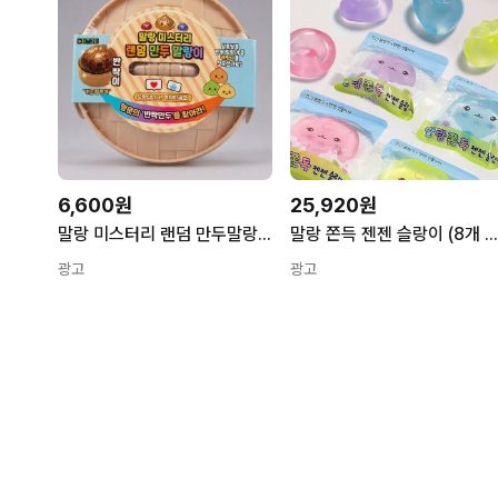
6,600원
25,920원
말랑 미스터리 랜덤 만두말랑이
말랑 쫀득 젠젠 슬랑이 (8개 1세트
광고
광고