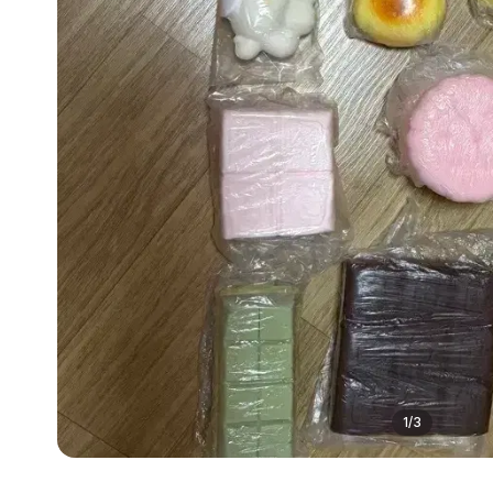
1
/
3