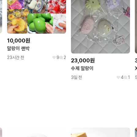
10,000원
말랑이 랜박
23시간 전
9
2
23,000원
수제 말랑이
3일 전
4
1