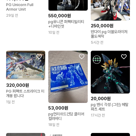
PG Unicorn Full
Armor Unit
550,000원
29일 전
pg유니콘 퍼펙티빌리티
250,000원
+디바인셋
반다이 pg 더블오라이저
10일 전
풀도색작
5시간 전
320,000원
PG 퍼펙트 스트라이크 미
개봉 팝니다
20,000원
1일 전
pg 밴시 각성 (그린) 메탈
53,000원
파츠 세트
pg언리쉬드건담 클리어
17시간 전
컬러바디
18일 전