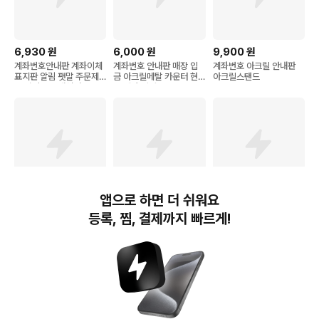
6,930
원
6,000
원
9,900
원
계좌번호안내판 계좌이체
계좌번호 안내판 매장 입
계좌번호 아크릴 안내판
표지판 알림 팻말 주문제
금 아크릴메탈 카운터 현
아크릴스탠드
작 알림보드 개업선물
금 계좌 이체
앱으로 하면 더 쉬워요
11,900
원
11,900
원
7,800
원
등록, 찜, 결제까지 빠르게!
긱베어 미니 아크릴 계좌
DND 계좌번호 안내판 아
108studio 계좌번호안내
번호 안내판 매장 카운터
크릴 우드 매장 카운터 가
판 계좌안내판 15x8cm
계좌이체 팻말 개업선물
게 계좌이체 개업선물
벽부착형
번개장터(주) 사업자정보, 이용약관 및 기타 법적고지
번개장터㈜는 통신판매중개자이며, 통신판매의 당사자가 아닙니다. 전자상거래 등에서의
소비자보호에 관한 법률 등 관련 법령 및 번개장터㈜의 약관에 따라 상품, 상품정보, 거래에 관한 책임은
개별 판매자에게 귀속하고, 번개장터㈜는 원칙적으로 회원간 거래에 대하여 책임을 지지 않습니다.