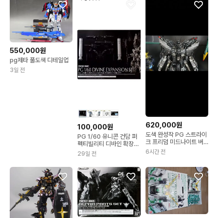
550,000원
pg제타 풀도색 디테일업
3일 전
620,000원
100,000원
도색 완성작 PG 스트라이
PG 1/60 유니콘 건담 퍼
크 프리덤 미드나이트 버
펙티빌리티 디바인 확장
전
세트
6시간 전
29일 전