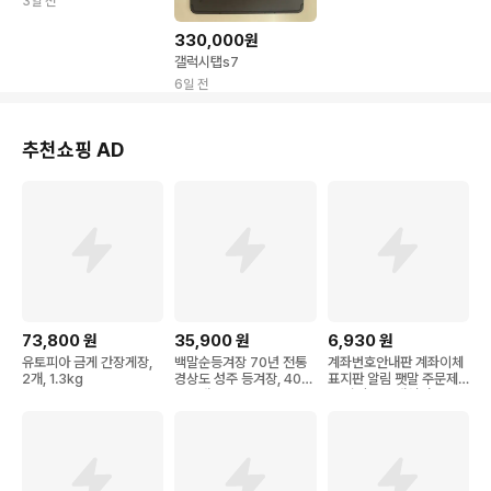
태현
3일 전
330,000원
갤럭시탭s7
6일 전
추천쇼핑 AD
73,800
원
35,900
원
6,930
원
유토피아 금게 간장게장,
백말순등겨장 70년 전통
계좌번호안내판 계좌이체
2개, 1.3kg
경상도 성주 등겨장, 400
표지판 알림 팻말 주문제
g, 2개
작 알림보드 개업선물