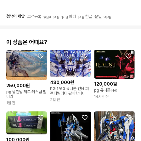
검색어 제안
고객등록
pgu
p g
p g 파리
p g 한글
문딜
xpg
이 상품은 어때요?
430,000원
120,000원
250,000원
PG 1/60 유니콘 건담 퍼
pg 유니콘 led
pg 윙건담 제로 커스텀 펄
펙티빌리티 판매합니다
미러
14시간 전
2일 전
1일 전
100,000원