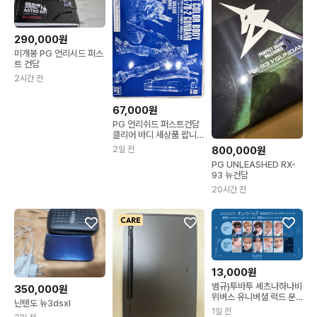
290,000원
미개봉 PG 언리시드 퍼스
트 건담
2시간 전
67,000원
PG 언리쉬드 퍼스트건담
클리어 바디 새상품 팝니
다.
2일 전
800,000원
PG UNLEASHED RX-
93 뉴건담
20시간 전
13,000원
범규)투바투 세츠나하나비
350,000원
위버스 유니버셜 럭드 분
닌텐도 뉴3dsxl
철 연준수빈휴닝카이범규
1일 전