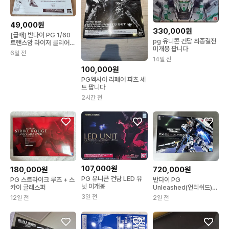
49,000원
330,000원
[급매] 반다이 PG 1/60
pg 유니콘 건담 최종결전
트랜스암 라이저 클리어
미개봉 팝니다
컬러 바디
6일 전
14일 전
100,000원
PG엑시아 리페어 파츠 세
트 팝니다
2시간 전
107,000원
180,000원
720,000원
PG 유니콘 건담 LED 유
PG 스트라이크 루즈 + 스
반다이 PG
닛 미개봉
카이 글래스퍼
Unleashed(언리쉬드)
뉴건담
3일 전
12일 전
2일 전