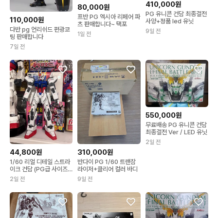
410,000원
80,000원
PG 유니콘 건담 최종결전
프반 PG 엑시아 리페어 파
110,000원
사양+정품 led 유닛
츠 판매합니다~ 택포
다반 pg 언리쉬드 편광코
9일 전
1일 전
팅 판매합니다
7일 전
550,000원
무료배송 PG 유니콘 건담
최종결전 Ver / LED 유닛
2일 전
44,800원
310,000원
1/60 리얼 디테일 스트라
반다이 PG 1/60 트랜잠
이크 건담 (PG급 사이즈
라이저+클리어 컬러 바디
프라모델)
2일 전
9일 전