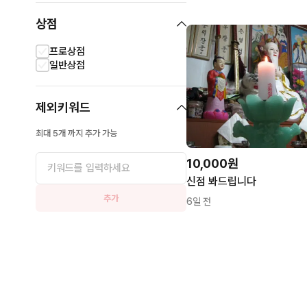
상점
프로상점
일반상점
제외키워드
최대 5개 까지 추가 가능
10,000원
신점 봐드립니다
추가
6일 전