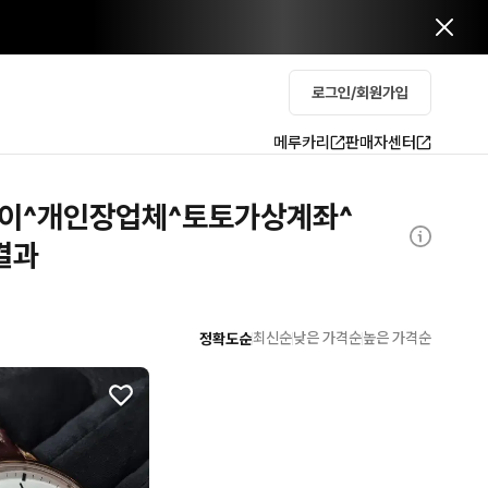
로그인/회원가입
메루카리
판매자센터
문페이^개인장업체^토토가상계좌^
결과
최신순
낮은 가격순
높은 가격순
정확도순