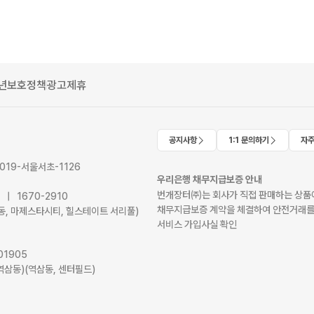
년보호정책
광고제휴
공지사항
1:1 문의하기
자주
2019-서울서초-1126
우리은행 채무지급보증 안내
번개장터㈜는 회사가 직접 판매하는 상품에
41 | 1670-2910
채무지급보증 계약을 체결하여 안전거래를
서초동, 마제스타시티, 힐스테이트 서리풀)
서비스 가입사실 확인
01905
역삼동)(역삼동, 센터필드)