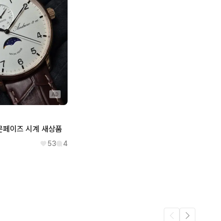
AD
o 문페이즈 시계 새상품
53
4