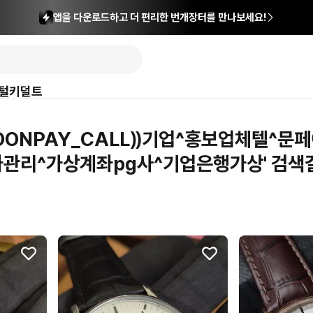
앱을 다운로드하고 더 편리한 번개장터를 만나보세요!
털
키덜트
MOONPAY_CALL⸩기업^홍보업체텔^
관리^가상계좌pg사^기업은행가상' 검색