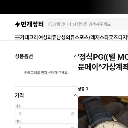
카테고리
여성의류
남성의류
스포츠/레저
스타굿즈
디지
'정식PG⸨텔 
상품옵션
문페이^가상계좌
카테고리를 먼저 선택해 주세요.
상품
3
가격
최소
원
최대