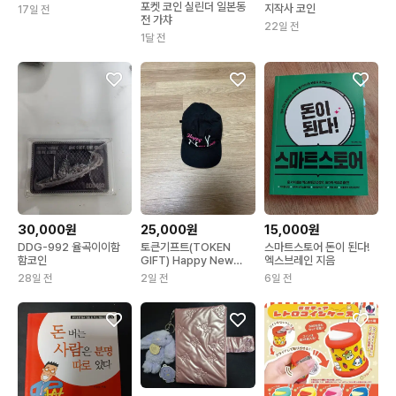
포켓 코인 실린더 일본동
지작사 코인
17일 전
전 가챠
22일 전
1달 전
30,000원
25,000원
15,000원
DDG-992 율곡이이함
토큰기프트(TOKEN
스마트스토어 돈이 된다!
함코인
GIFT) Happy New
엑스브레인 지음
Year
28일 전
2일 전
6일 전