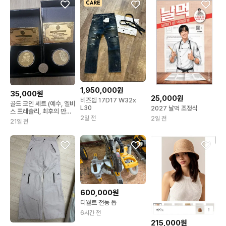
1,950,000원
35,000원
25,000원
비즈빔 17D17 W32x
골드 코인 세트 (예수, 엘비
L30
2027 날먹 조정식
스 프레슬리, 최후의 만
2일 전
2일 전
찬),2종일괄
21일 전
600,000원
디월트 전동 톱
6시간 전
215,000원