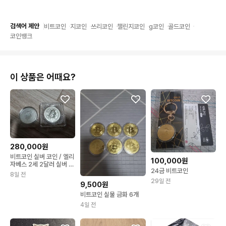
검색어 제안
비트코인
지코인
쓰리코인
챌린지코인
g코인
골드코인
코인뱅크
이 상품은 어때요?
280,000원
비트코인 실버 코인 / 엘리
100,000원
자베스 2세 2달러 실버 코
24금 비트코인
인2온즈
8일 전
29일 전
9,500원
비트코인 실물 금화 6개
4일 전