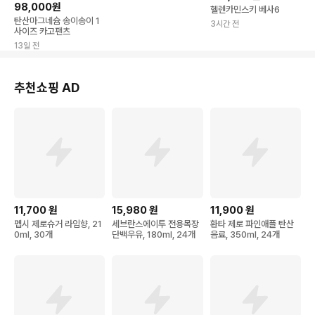
98,000원
헬렌카민스키 베사6
탄산마그네슘 송이송이 1
3시간 전
사이즈 카고팬츠
13일 전
추천쇼핑 AD
11,700
원
15,980
원
11,900
원
펩시 제로슈거 라임향, 21
세브란스에이투 전용목장
환타 제로 파인애플 탄산
0ml, 30개
단백우유, 180ml, 24개
음료, 350ml, 24개