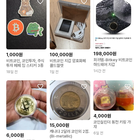
198,000원
1,000원
100,000원
희귀템-Bitkey 비트코인
비트코인, 코인투자, 주식
비트코인 지갑 암호화폐
하드웨어 지갑
투자 페페 밈 스티커 3종
콜드월렛
1시간 전
18일 전
1일 전
4,000원
코인실린더 동전 키링 가
15,000원
챠
캐나다 2달러 코인외 2점.
6일 전
6,000원
(Bi-metallic)