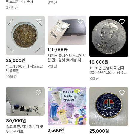
비트코인 기념주화
3일 전
27일 전
110,000원
제이드 플러스 비트코인지
갑 콜드월렛 (미개봉 새상
25,000원
10,000원
품)
2일 전
인도 1800년대 사원토큰
1976년 발행 미국 건국
탬플코인
200주년 1달러 기념 주화
마술코인
10일 전
8일 전
80,000원
중고 코인/지폐 계수기 및
2,500원
25,000원
투입구 세트