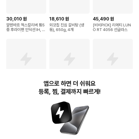
30,010
원
18,610
원
45,490
원
알텐바흐 엑스칼리버 통5
외갓집 진심 갈비탕 (냉
[비비PICK] 리에티 LUN
중 후라이팬 인덕션 IH, 2
동), 650g, 4개
O RT 4056 선글라스
8cm, 1개
앱으로 하면 더 쉬워요
4,800
원
10,950
원
58,800
원
등록, 찜, 결제까지 빠르게!
비비드키친 저당 닭가슴살
파파레서피 블레미쉬 효소
[서귀포] 더큐브 리조트 제
브리또 숯불매콤 (냉동), 1
클렌징 파우더, 50g, 1개
주 ★오늘만이가격!★ 인
25g, 2개, 1개입
원추가비용+레이트체크아
웃1시간 무료
번개장터(주) 사업자정보, 이용약관 및 기타 법적고지
번개장터㈜는 통신판매중개자이며, 통신판매의 당사자가 아닙니다. 전자상거래 등에서의
소비자보호에 관한 법률 등 관련 법령 및 번개장터㈜의 약관에 따라 상품, 상품정보, 거래에 관한 책임은
개별 판매자에게 귀속하고, 번개장터㈜는 원칙적으로 회원간 거래에 대하여 책임을 지지 않습니다.