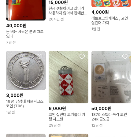
15,000원
현금 생활하려고 샀다가
4,000원
사용하지 않아서 판매합니
다.
레트로코인케이스 , 코인
20시간 전
실린더 가챠
40,000원
1일 전
돈 버는 사람은 분명 따로
있다
7일 전
3,000원
1991 남성대 퍼블릭코스
코인 (T96)
6,000원
50,000원
1달 전
코인 실린더 코카콜라 키
1879 스텔라 복각 코인
링 시크릿
24k 금도금
29일 전
12일 전