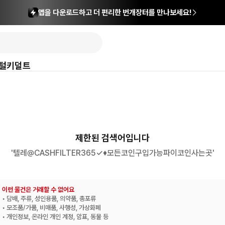
앱을 다운로드하고 더 편리한 번개장터를 만나보세요!
털
키덜트
제한된 검색어입니다
'텔레@CASHFILTER365✓♦모든코인구입가능파이코인사는곳'
이런 물건은 거래할 수 없어요
• 담배, 주류, 성인용품, 의약품, 총포류
• 모조품/가품, 비매품, 사행성, 가상화폐
• 개인정보, 온라인 개인 계정, 암표, 동물 등