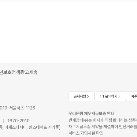
년보호정책
광고제휴
공지사항
1:1 문의하기
자주
2019-서울서초-1126
우리은행 채무지급보증 안내
번개장터㈜는 회사가 직접 판매하는 상품에
41 | 1670-2910
채무지급보증 계약을 체결하여 안전거래를
서초동, 마제스타시티, 힐스테이트 서리풀)
서비스 가입사실 확인