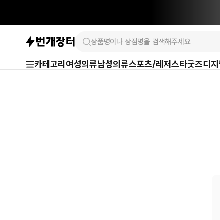
카테고리
여성의류
남성의류
스포츠/레저
스타굿즈
디지