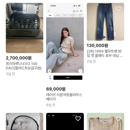
130,000원
[26] 1999 헬무트랭 턴
업 컷 클래식 로우 데님 팬
2,700,000원
츠
2일 전
프리마루나 EVO 100
DAC(멀라드최상급구관)
3일 전
69,000원
레이브 리본셔링블라우스
베이지
9일 전