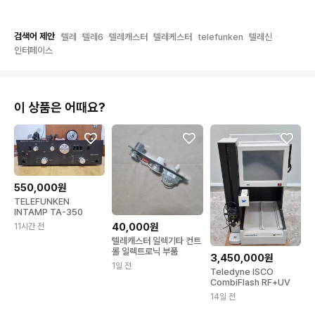
검색어 제안
텔레
텔레6
텔레캐스터
텔레케스터
telefunken
텔레신
인터페이스
이 상품은 어때요?
550,000원
TELEFUNKEN
INTAMP TA-350
40,000원
11시간 전
텔레캐스터 일렉기타 컨트
롤 일렉트로닉 부품
3,450,000원
1일 전
Teledyne ISCO
CombiFlash RF+UV
14일 전