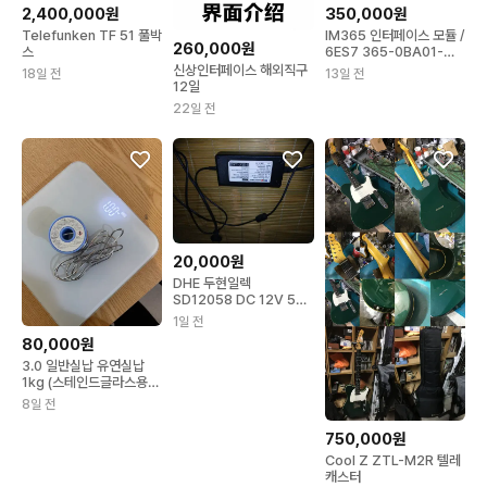
2,400,000원
350,000원
Telefunken TF 51 풀박
IM365 인터페이스 모듈 /
260,000원
스
6ES7 365-0BA01-
0AA0
신상인터페이스 해외직구
18일 전
13일 전
12일
22일 전
20,000원
DHE 두현일렉
SD12058 DC 12V 5A
어댑터
1일 전
80,000원
3.0 일반실납 유연실납
1kg (스테인드글라스용
아님 안에 플럭스 있음)
8일 전
750,000원
Cool Z ZTL-M2R 텔레
캐스터