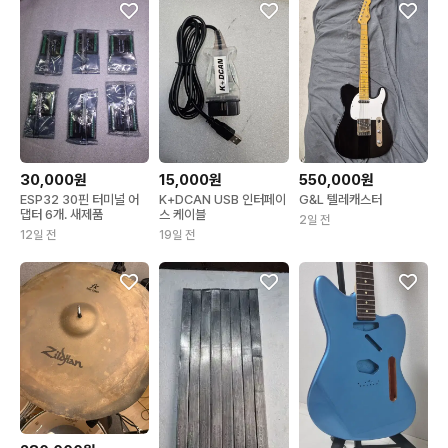
30,000원
15,000원
550,000원
ESP32 30핀 터미널 어
K+DCAN USB 인터페이
G&L 텔레캐스터
댑터 6개. 새제품
스 케이블
2일 전
12일 전
19일 전