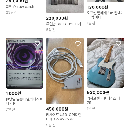
280,000원
질전 fx raw carsh
130,000원
23일 전
오프셋 텔레캐스터 일렉기
타 넥 바디
220,000원
1일 전
무연납 S63S-B20 8개
5일 전
930,000원
1,000원
멕시코펜더 텔레캐스터
[!!당일 발송!!] 텔레패스 에
75
너지 R
1달 전
450,000원
7일 전
키사이트 USB-GPIS 인
터페이스 82357B
9일 전