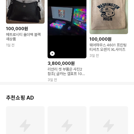
100,000원
메트로시티 숄더백 블랙
100,000원
새상품
웨어하우스 4601 프린팅
1일 전
티셔츠 오렌지 XL사이즈
3일 전
3,800,000원
리안리 셋 부품은 사진2
참조( 글카는 갤호프 10주
년 )
3일 전
추천쇼핑 AD