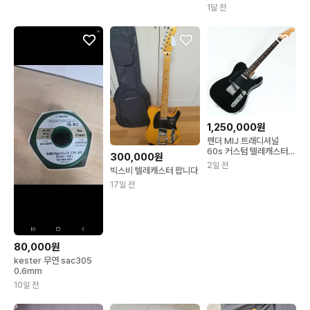
1달 전
1,250,000원
펜더 MIJ 트래디셔널
60s 커스텀 텔레캐스터
300,000원
FSR (블랙)
2일 전
빅스비 텔레캐스터 팝니다
17일 전
80,000원
kester 무연 sac305
0.6mm
10일 전