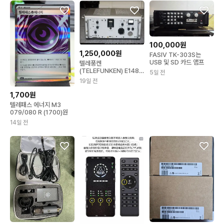
100,000원
1,250,000원
FASIV TK-303S는
USB 및 SD 카드 앰프
텔레풍켄
(TELEFUNKEN) E148
5일 전
및 E149
19일 전
1,700원
텔레패스 에너지 M3
079/080 R (1700)원
14일 전