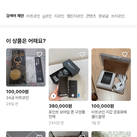
검색어 제안
비트코인
g코인
지코인
챌린지코인
콘텐츠
정보글
쓰리코인
이 상품은 어때요?
100,000원
24금 비트코인
29일 전
380,000원
100,000원
포인트 모바일 폰 구성품
비트코인 지갑 암호화폐
전체
콜드월렛
23시간 전
1일 전