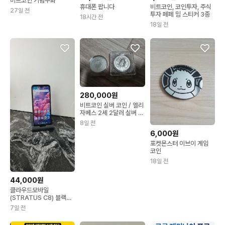
비트코인 기념주화
휴대폰 팝니다
비트코인, 코인투자, 주식
27일 전
투자 페페 밈 스티커 3종
18시간 전
18일 전
280,000원
비트코인 실버 코인 / 엘리
자베스 2세 2달러 실버 코
인2온즈
8일 전
6,000원
포켓몬스터 이브이 게임
코인
18일 전
44,000원
클라우드모바일
(STRATUS C8) 블랙
(0515450)
7일 전