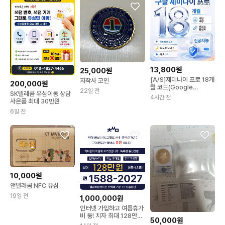
13,800원
25,000원
[A/S]제미나이 프로 18개
지작사 코인
200,000원
월 코드(Google
22일 전
SK텔레콤 유심이동 상담
Gemini Pro)
4시간 전
사은품 최대 30만원
6일 전
10,000원
앤텔레콤 NFC 유심
19일 전
1,000,000원
인터넷 가입하고 여름휴가
비 퉁! 치자 최대 128만원
50,000원
혜택~!