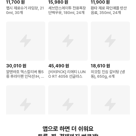
11,700
원
15,980
원
11,900
원
펩시 제로슈거 라임향, 21
세브란스에이투 전용목장
환타 제로 파인애플 탄산
0ml, 30개
단백우유, 180ml, 24개
음료, 350ml, 24개
30,010
원
45,490
원
18,610
원
알텐바흐 엑스칼리버 통5
[비비PICK] 리에티 LUN
외갓집 진심 갈비탕 (냉
중 후라이팬 인덕션 IH, 2
O RT 4056 선글라스
동), 650g, 4개
8cm, 1개
앱으로 하면 더 쉬워요
58,800
원
4,800
원
10,950
원
[서귀포] 더큐브 리조트 제
비비드키친 저당 닭가슴살
파파레서피 블레미쉬 효소