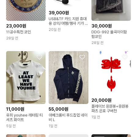
39,000원
USB&TF 카드 지원 휴대
용 강의/여행/행사 기가 마
23,000원
30,000원
이크로폰
20일 전
11공수특전 코인
DDG-992 율곡이이함
함코인
28일 전
28일 전
20,000원
플레이브 응원봉+응원봉
11,000원
55,000원
파츠 은호 구버전
유희 youhee 레터링 티
아베크롬비 후드집업 네이
1일 전
셔츠 화이트
비 L
5일 전
1일 전