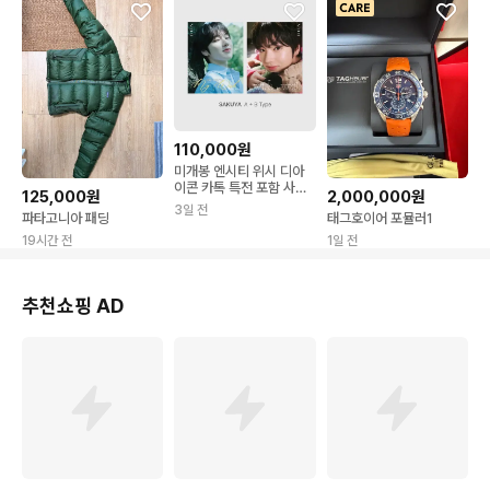
110,000원
미개봉 엔시티 위시 디아
이콘 카톡 특전 포함 사쿠
125,000원
2,000,000원
야 ab타입 유닛 포카
3일 전
파타고니아 패딩
태그호이어 포뮬러1
19시간 전
1일 전
추천쇼핑 AD