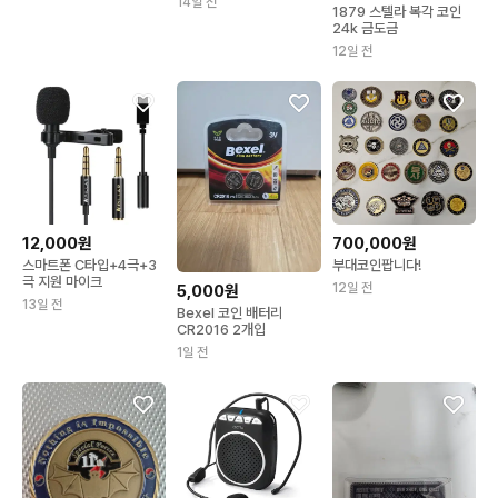
14일 전
1879 스텔라 복각 코인
24k 금도금
12일 전
12,000원
700,000원
스마트폰 C타입+4극+3
부대코인팝니다!
극 지원 마이크
12일 전
5,000원
13일 전
Bexel 코인 배터리
CR2016 2개입
1일 전