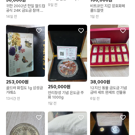
50,000원
100,000원
스)
9일 전
귀한 2002년 한일 월드컵
비트코인 지갑 암호화폐
공식 24K 금도금 참여 기
콜드월렛
장
14일 전
1일 전
253,000원
38,000원
250,000원
골드바 화접도 1g 삼성금
12지신 동물 금도금 기념
거래소
금바 세트 완세트 선물용
만리장성 기념 은도금 주
화 1000g
13시간 전
6일 전
1달 전