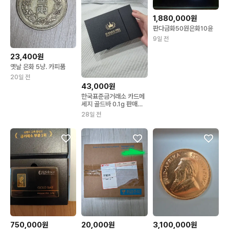
1,880,000원
판다금화50원은화10윤
9일 전
23,400원
옛날 은화 5냥. 카피품
20일 전
43,000원
한국표준금거래소 카드메
세지 골드바 0.1g 판매합
니다
28일 전
750,000원
20,000원
3,100,000원