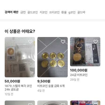
검색어 제안
금전
골드코인
지코인
쓰리코인
환율
g코인
골드바
이 상품은 어때요?
100,000원
24금 비트코인
29일 전
50,000원
9,500원
1879 스텔라 복각 코인
비트코인 실물 금화 6개
24k 금도금
4일 전
12일 전