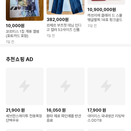
10,900,000원
까르띠에 클래쉬 드 스몰
382,000원
뱅글팔찌 18호 핑크골드
르메르 부츠컷 데님 인디
10,000원
3일 전
고 컬러 52사이즈 신품
코르티스 1집 개봉 앨범
1일 전
(포토카드 포함)
1일 전
추천쇼핑 AD
21,900
원
16,050
원
17,900
원
세브란스에이투 전용목장
환타 제로 파인애플 탄산
아이리스 국내생산 리빙박
단백우유
음료
스 DDTB