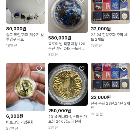
80,000원
32,000원
중고 코인/지폐 계수기 및
23,24 현용주화 주화 세
580,000원
투입구 세트
트 2세트
독도의 날 칙령 제정 120
18일 전
19일 전
주년 기념 24k 금도금 은
메달
8일 전
32,000원
현용 주화 23년.24년 2세
트
250,000원
20일 전
6,000원
2014 캐나다 성스러운 가
르침 24k 금도금 은화
비트코인 기념주화
2일 전
27일 전