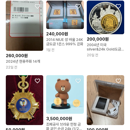
240,000원
200,000원
2014 NIUE 성 바울 24K
금도금 1온스 999% 은화
2004년 미국
silver&24k Gold도금
1일 전
주 쿼터 인레이메달리온주
260,000원
20일 전
화
2024년 현용주화 14개
22일 전
3,500,000원
조폐공사 브라운 한정 금
화 코인 순금 24k (1/2온