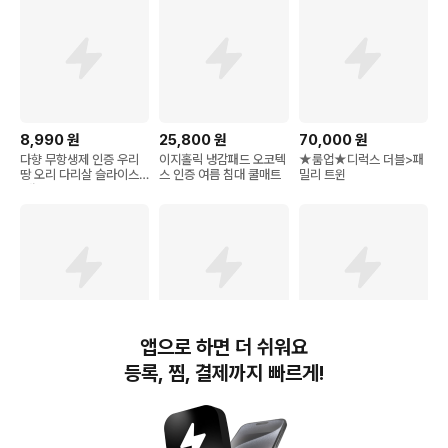
8,990
원
25,800
원
70,000
원
다향 무항생제 인증 우리
이지홀릭 냉감패드 오코텍
★룸업★디럭스 더블>패
땅 오리 다리살 슬라이스
스 인증 여름 침대 쿨매트
밀리 트윈
(냉장)
앱으로 하면 더 쉬워요
48,000
원
13,300
원
37,130
원
등록, 찜, 결제까지 빠르게!
젠티스 아동용 침대안전가
써머텍트 기능성 쿨 헤어
재로우 판토텐산 B5 500
드 일반브래킷 120cm
밴드
mg 캡슐