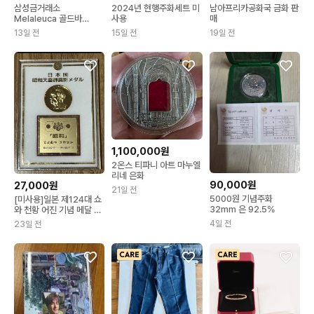
삼성금거래소
2024년 현행주화세트 미
남아프리카공화국 금화 판
Melaleuca 골드바
사용
매
3.75g 부산, 울산
13일 전
15일 전
19일 전
1,100,000원
2온스 티파니 아트 마누엘
리네 은화
90,000원
27,000원
21일 전
5000원 기념주화
[미사용]일본 제124대 쇼
32mm 은 92.5%
와 천황 어진 기념 메달 세
트 (24K 금도금
4일 전
23일 전