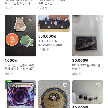
토이 코인 판매합니다
24k 금도금
8일 전
12일 전
550,000원
TELEFUNKEN
INTAMP TA-350
14시간 전
1,000원
30,000원
비트코인, 코인투자, 주식
DDG-992 율곡이이함
투자 페페 밈 스티커 3종
함코인
19일 전
28일 전
80,000원