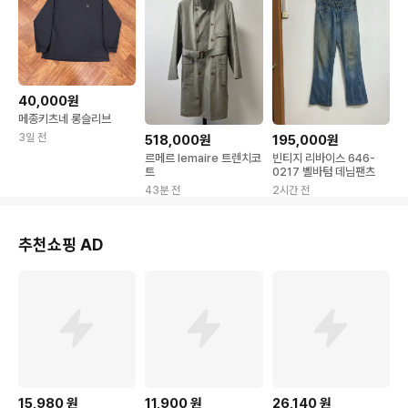
40,000원
메종키츠네 롱슬리브
3일 전
518,000원
195,000원
르메르 lemaire 트렌치코
빈티지 리바이스 646-
트
0217 벨바텀 데님팬츠
43분 전
2시간 전
추천쇼핑 AD
15,980
원
11,900
원
26,140
원