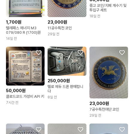
중고 코인/지폐 계수기 및
투입구 세트
18일 전
1,700원
23,000원
텔레패스 에너지 M3
11공수특전 코인
079/080 R (1700)원
29일 전
14일 전
250,000원
텔로 에듀 드론 판매합니
50,000원
다
클로드코드 가성비 API 키
8일 전
7시간 전
23,000원
7공수특전여단 코인
29일 전