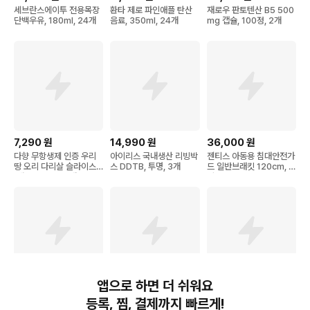
세브란스에이투 전용목장
환타 제로 파인애플 탄산
재로우 판토텐산 B5 500
단백우유, 180ml, 24개
음료, 350ml, 24개
mg 캡슐, 100정, 2개
7,290
원
14,990
원
36,000
원
다향 무항생제 인증 우리
아이리스 국내생산 리빙박
젠티스 아동용 침대안전가
땅 오리 다리살 슬라이스
스 DDTB, 투명, 3개
드 일반브래킷 120cm, 화
(냉장), 500g, 1개
이트
앱으로 하면 더 쉬워요
14,270
원
9,970
원
58,800
원
등록, 찜, 결제까지 빠르게!
매일두유 99.9 서리태, 2
써머텍트 기능성 쿨 헤어
[서귀포] 더큐브 리조트 제