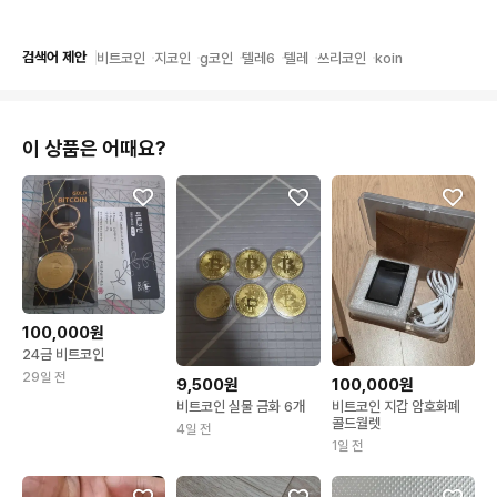
검색어 제안
비트코인
지코인
g코인
텔레6
텔레
쓰리코인
koin
이 상품은 어때요?
100,000원
24금 비트코인
29일 전
9,500원
100,000원
비트코인 실물 금화 6개
비트코인 지갑 암호화폐
콜드월렛
4일 전
1일 전