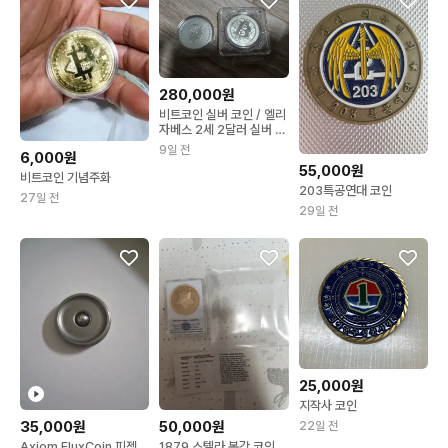
280,000원
비트코인 실버 코인 / 엘리
자베스 2세 2달러 실버 코
인2온즈
9일 전
6,000원
55,000원
비트코인 기념주화
203특공연대 코인
27일 전
29일 전
25,000원
지작사 코인
35,000원
50,000원
22일 전
Axiom FluxCoin 피젯
1879 스텔라 복각 코인