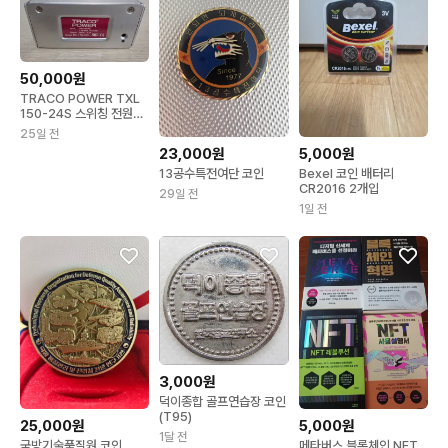
50,000원
TRACO POWER TXL
150-24S 스위칭 전원공
급기
25일 전
23,000원
5,000원
13공수특전여단 코인
Bexel 코인 배터리
CR2016 2개입
29일 전
1일 전
3,000원
덕이종합 골프연습장 코인
(T95)
25,000원
5,000원
1달 전
국방기술품질원 코인
메타버스 블록체인 NFT