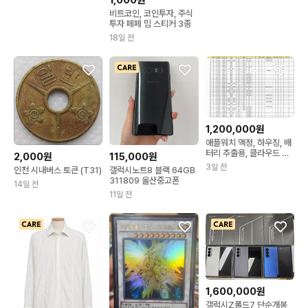
비트코인, 코인투자, 주식
투자 페페 밈 스티커 3종
18일 전
1,200,000원
애플워치 액정, 하우징, 배
터리 추출용, 클라우드 락,
2,000원
115,000원
부품용
3일 전
인천 시내버스 토큰 (T31)
갤럭시노트8 블랙 64GB
311809 울산중고폰
14일 전
11일 전
1,600,000원
갤럭시Z폴드7 단순개봉