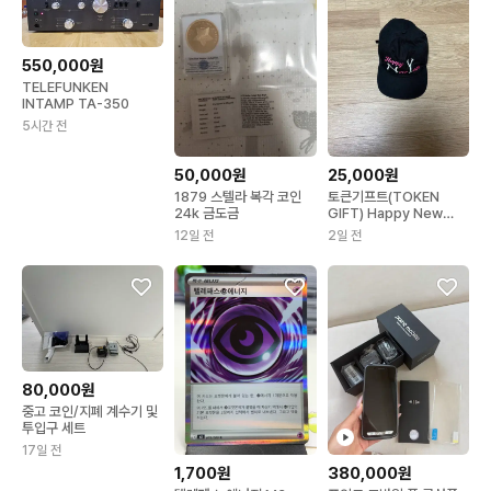
550,000원
TELEFUNKEN
INTAMP TA-350
5시간 전
50,000원
25,000원
1879 스텔라 복각 코인
토큰기프트(TOKEN
24k 금도금
GIFT) Happy New
Year
12일 전
2일 전
80,000원
중고 코인/지폐 계수기 및
투입구 세트
17일 전
1,700원
380,000원