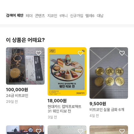
검색어 제안
테더
콘텐츠
지코인
t머니
신규가입
텔레6
대납
이 상품은 어때요?
100,000원
24금 비트코인
18,000원
29일 전
9,500원
현대카드 컬처프로젝트
비트코인 실물 금화 6개
31 웨인 티보 전
4일 전
3일 전