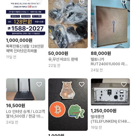
1,000,000원
똑똑한통신생활 128만원
혜택 인터넷은최싸몰
50,000원
88,000원
11일 전
유,무선 바코드 판매
텔토니카
RUT24001U000 라우
22일 전
터
24일 전
16,500원
1,250,000원
LG 인터넷 승계 / LG고객
월16,500원 / 현금 10만
텔레풍켄
원 지원
(TELEFUNKEN) E148
24일 전
및 E149
19일 전
1,000원