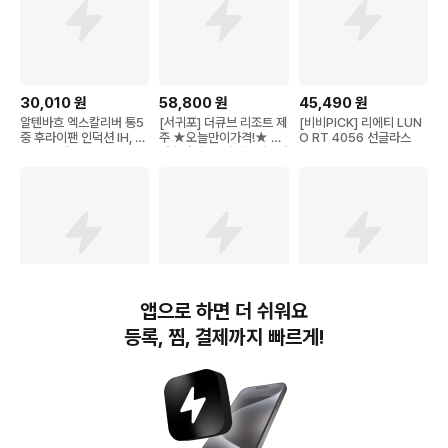
30,010
원
58,800
원
45,490
원
알텐바흐 엑스칼리버 통5
[서귀포] 더큐브 리조트 제
[비비PICK] 리에티 LUN
중 후라이팬 인덕션 IH, 2
주 ★오늘만이가격!★ 인
O RT 4056 선글라스
8cm, 1개
원추가비용+레이트체크아
웃1시간 무료
앱으로 하면 더 쉬워요
22,050
원
10,950
원
18,610
원
등록, 찜, 결제까지 빠르게!
이지홀릭 냉감패드 오코텍
파파레서피 블레미쉬 효소
외갓집 진심 갈비탕 (냉
스 인증 여름 침대 쿨매트,
클렌징 파우더, 50g, 1개
동), 650g, 4개
그레이
번개장터(주) 사업자정보, 이용약관 및 기타 법적고지
번개장터㈜는 통신판매중개자이며, 통신판매의 당사자가 아닙니다. 전자상거래 등에서의