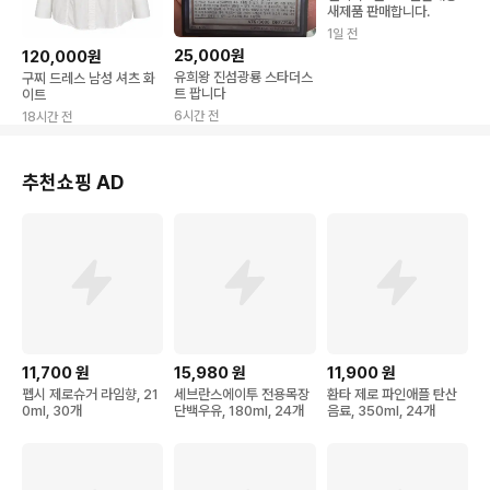
새제품 판매합니다.
1일 전
25,000원
120,000원
유희왕 진섬광룡 스타더스
구찌 드레스 남성 셔츠 화
트 팝니다
이트
6시간 전
18시간 전
추천쇼핑 AD
11,700
원
15,980
원
11,900
원
펩시 제로슈거 라임향, 21
세브란스에이투 전용목장
환타 제로 파인애플 탄산
0ml, 30개
단백우유, 180ml, 24개
음료, 350ml, 24개