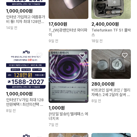
1,000,000원
인터넷 가입하고 여름휴가
비 퉁! 치자 최대 128만원
17,600원
2,400,000원
혜택~!
14일 전
T_(W)광랜인터넷 와이파
Telefunken TF 51 풀박
이
스
9일 전
18일 전
280,000원
비트코인 실버 코인 / 엘리
1,000,000원
자베스 2세 2달러 실버 코
인2온즈
인터넷TV가입 최대 128
8일 전
만원혜택 ! 최선의선택 최
1,000원
싸몰
8일 전
[!!당일 발송!!] 텔레패스 에
너지 R
7일 전