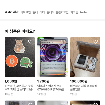
검색어 제안
비트코인
텔레
테더
텔레6
챌린지코인
지코인
teder
이 상품은 어때요?
1,000원
1,700원
100,000원
비트코인, 코인투자, 주식
텔레패스 에너지 M3
비트코인 지갑 암호화폐
투자 페페 밈 스티커 3종
079/080 R (1700)원
콜드월렛
19일 전
14일 전
1일 전