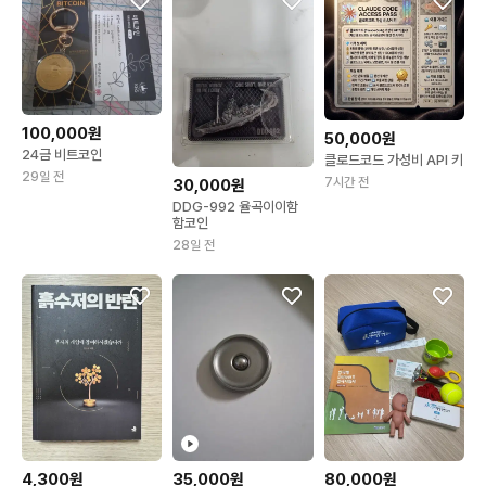
100,000원
50,000원
24금 비트코인
클로드코드 가성비 API 키
29일 전
7시간 전
30,000원
DDG-992 율곡이이함
함코인
28일 전
4,300원
35,000원
80,000원