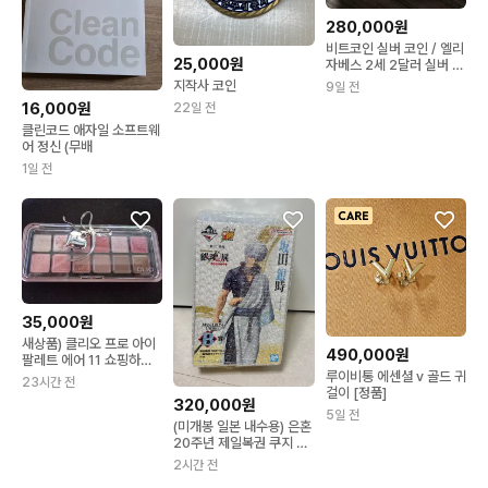
280,000원
비트코인 실버 코인 / 엘리
25,000원
자베스 2세 2달러 실버 코
인2온즈
지작사 코인
9일 전
16,000원
22일 전
클린코드 애자일 소프트웨
어 정신 (무배
1일 전
35,000원
새상품) 클리오 프로 아이
490,000원
팔레트 에어 11 쇼핑하는
루이비통 에센셜 v 골드 귀
치즈냥 (단종)
23시간 전
걸이 [정품]
320,000원
5일 전
(미개봉 일본 내수용) 은혼
20주년 제일복권 쿠지 b
상 긴토키 팝니다~
2시간 전