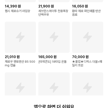
14,390
원
21,900
원
16,050
원
펩시 제로슈거 라임향
세브란스에이투 전용목장
환타 제로 파인애플 탄산
단백우유
음료
21,010
원
165,000
원
70,000
원
재로우 펜토텐산 B5 500
[타워콘도] 18타입 온돌
★룸업★디럭스 더블>패
mg 캡슐
밀리 트윈
앱으로 하면 더 쉬워요
24,900
원
25,800
원
13,300
원