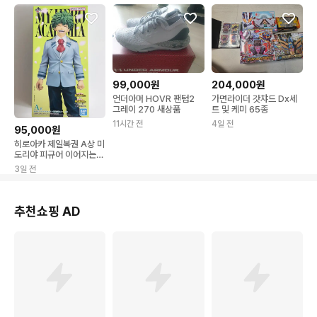
99,000원
204,000원
언더아머 HOVR 팬텀2
가면라이더 갓챠드 Dx세
그레이 270 새상품
트 및 케미 65종
11시간 전
4일 전
95,000원
히로아카 제일복권 A상 미
도리야 피규어 이어지는
마음 나히아
3일 전
추천쇼핑 AD