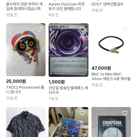
흙수저의 반란 부자의 게
Axiom FluxCoin 피젯
DDST 덴버선별검사
임에 참여하시겠습니까
토이 코인 판매합니다
21일 전
13일 전
8일 전
47,000원
BNC to Mini BNC
30cm 덱링크 4용 케이블
25,000원
1,000원
15일 전
TADC) Possessed 폼
[!!당일 발송!!] 텔레패스 에
니 팝니다
너지 R
13일 전
7일 전