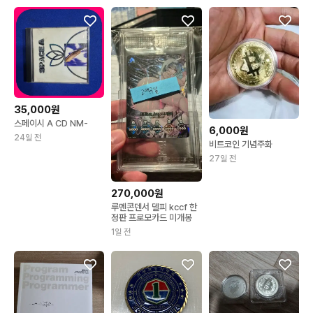
35,000원
스페이시 A CD NM-
6,000원
24일 전
비트코인 기념주화
27일 전
270,000원
루멘콘덴서 델피 kccf 한
정판 프로모카드 미개봉
1일 전