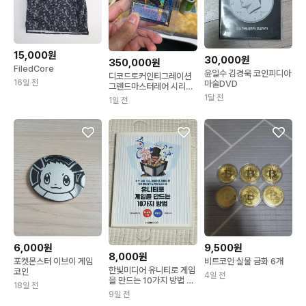
15,000원
30,000원
350,000원
FiledCore
윤일수 김경욱 코인피디아
디코드토커인티그레이션
16일 전
마술DVD
그랜드마스터레어 시리얼
넘버2 판매합니다
1달 전
1일 전
6,000원
9,500원
8,000원
포켓몬스터 이브이 게임
비트코인 실물 금화 6개
한빛미디어 유니티로 게임
코인
4일 전
을 만드는 10가지 방법 가
18일 전
토 마사키 팝니다
9일 전